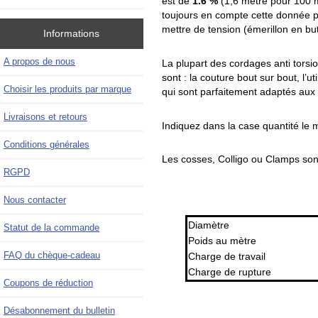
est de
1.6 %
(1,6 mètre pour 100 m
toujours en compte cette donnée p
mettre de tension (émerillon en bu
Informations
A propos de nous
La plupart des cordages anti torsi
sont : la couture bout sur bout, l’
Choisir les produits par marque
qui sont parfaitement adaptés au
Livraisons et retours
Indiquez dans la case quantité le m
Conditions générales
Les cosses, Colligo ou Clamps sont
RGPD
Nous contacter
Diamètre
Statut de la commande
Poids au mètre
FAQ du chèque-cadeau
Charge de travail
Charge de rupture
Coupons de réduction
Désabonnement du bulletin