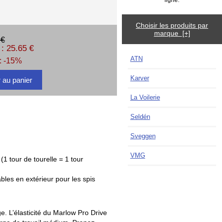
Choisir les produits par
marque [+]
 €
: 25.65 €
ATN
: -15%
Karver
La Voilerie
Seldén
Sveggen
VMG
(1 tour de tourelle = 1 tour
les en extérieur pour les spis
e. L’élasticité du Marlow Pro Drive