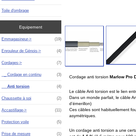
Toile d'ombrage
Equipement
Emmagasineur->
(19)
Enrouleur de Génois->
(4)
Cordages
->
(7)
_ Cordage en continu
(3)
Cordage anti torsion
Marlow Pro D
_ Anti torsion
(4)
Le câble Anti torsion est le lien en
Dans un monde parfait, le câble Ant
Chaussette à spi
(2)
d’émerillon)
Ces câbles sont habituellement fo
Accastillage->
(11)
asymétriques.
Protection voile
(5)
Un cordage anti torsion a une certa
Prise de mesure
(1)