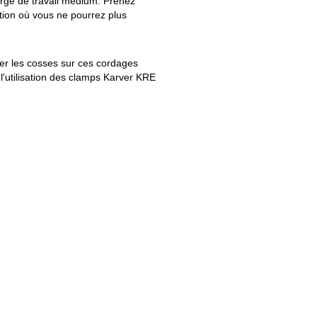
arge de travail médium. Prenez
tion où vous ne pourrez plus
ler les cosses sur ces cordages
 l'utilisation des clamps Karver KRE