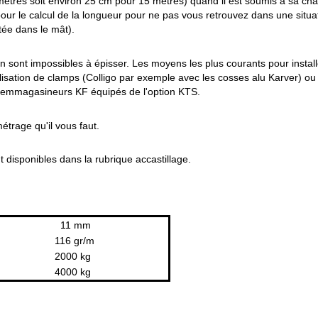
ètres soit environ 25 cm pour 15 mètres) quand il est soumis à sa ch
our le calcul de la longueur pour ne pas vous retrouvez dans une situa
tée dans le mât).
on sont impossibles à épisser. Les moyens les plus courants pour instal
utilisation de clamps (Colligo par exemple avec les cosses alu Karver) ou
x emmagasineurs KF équipés de l'option KTS.
étrage qu'il vous faut.
 disponibles dans la rubrique accastillage.
11 mm
116 gr/m
2000 kg
4000 kg