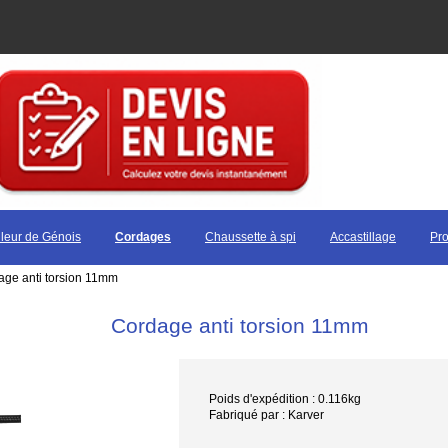
leur de Génois
Cordages
Chaussette à spi
Accastillage
Pro
age anti torsion 11mm
Cordage anti torsion 11mm
Poids d'expédition : 0.116kg
Fabriqué par : Karver