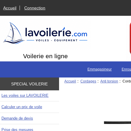
Accueil
Connection
Voilerie en ligne
Emmagasineur
Enrou
Accueil
::
Cordages
::
Anti torsion
:: Cord
SPECIAL VOILERIE
Les voiles sur LAVOILERIE
Calculer un prix de voile
Demande de devis
Prise des mesures