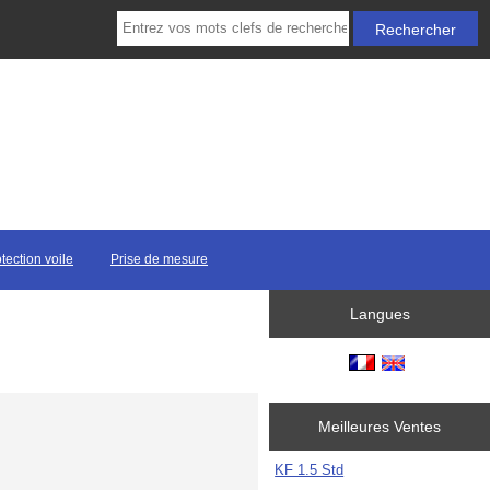
tection voile
Prise de mesure
Langues
Meilleures Ventes
KF 1.5 Std