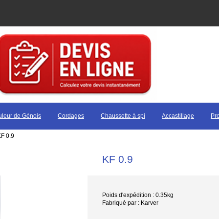
uleur de Génois
Cordages
Chaussette à spi
Accastillage
Pro
KF 0.9
KF 0.9
Poids d'expédition : 0.35kg
Fabriqué par : Karver