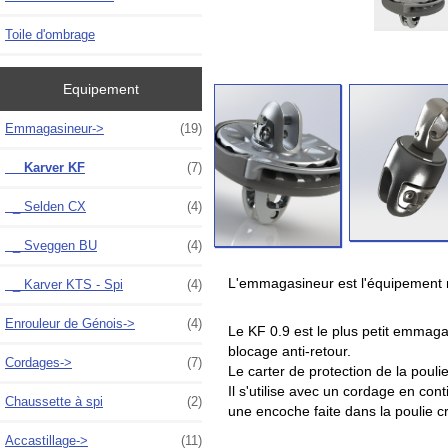
Toile d'ombrage
Equipement
Emmagasineur
->
(19)
_ Karver KF
(7)
_ Selden CX
(4)
_ Sveggen BU
(4)
L'emmagasineur est l'équipement 
_ Karver KTS - Spi
(4)
Enrouleur de Génois->
(4)
Le KF 0.9 est le plus petit emmag
blocage anti-retour.
Cordages->
(7)
Le carter de protection de la pouli
Il s'utilise avec un cordage en co
Chaussette à spi
(2)
une encoche faite dans la poulie c
Accastillage->
(11)