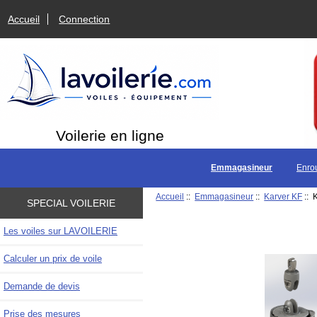
Accueil
Connection
Voilerie en ligne
Emmagasineur
Enro
Accueil
::
Emmagasineur
::
Karver KF
:: 
SPECIAL VOILERIE
Les voiles sur LAVOILERIE
Calculer un prix de voile
Demande de devis
Prise des mesures