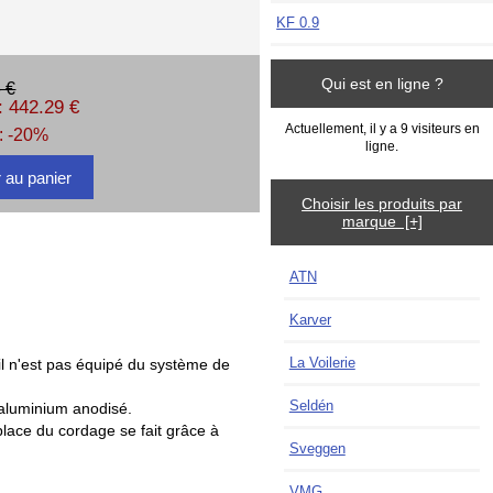
KF 0.9
Qui est en ligne ?
 €
: 442.29 €
Actuellement, il y a 9 visiteurs en
: -20%
ligne.
Choisir les produits par
marque [+]
ATN
Karver
La Voilerie
l n'est pas équipé du système de
Seldén
n aluminium anodisé.
place du cordage se fait grâce à
Sveggen
VMG